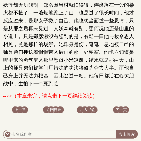
妖怪却无所限制。郑彦湫当时就怕得很，连滚落在一旁的柴
火都不捡了，一溜烟地跑上了山，也是过了很长时间，他才
反应过来，是那女子救了自己。他也想当面道一些恩情，只
是从那之后再未见过，人妖本就有别，更何况他还是山里的
小道士。只是郑彦湫没有想到的是，有朝一日他与救命恩人
相见，竟是那样的场景。她浑身是伤，奄奄一息地被自己的
师兄弟们押送着悄悄带入后山的那一处密室。他也不知道是
哪里来的勇气潜入那里想跟小米道谢，结果就是那两天，山
上的师兄弟们被掌门用特殊的功法将修为夺去大半。而他自
己身上并无法力根基，因此逃过一劫。他每日都活在心惊胆
战中，生怕下一个死到临
-->>（本章未完，请点击下一页继续阅读）
上一章
返回目录
加入书签
下一页