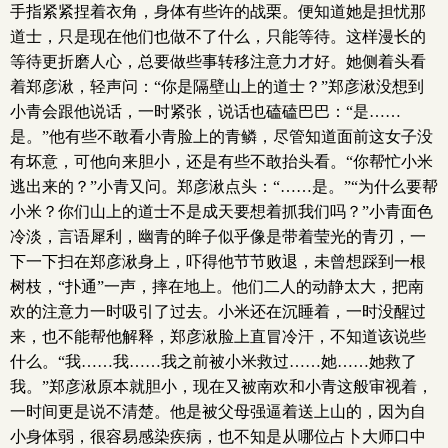
手指紧紧捏着衣角，身体有些许的战栗。便知道她是担忧那
道士，只是现在他们也做不了什么，只能等待。这样漫长的
等待更折磨人心，总要做些事转移注意力才好。她侧着头看
着郑彦湫，轻声问：“你是隔壁山上的道士？”郑彦湫没想到
小青会跟他说话，一时紧张，说话也磕磕巴巴：“是……
是。”他有些不敢看小青脸上的青鳞，尽管知道面前这女子没
有坏意，可他向来胆小，还是有些不敢抬头看。“你帮忙小米
逃出来的？”小青又问。郑彦湫点头：“……是。”“为什么要帮
小米？你们山上的道士不是成天要想着抓我们吗？”小青面色
冷淡，言语犀利，幽青的眸子似乎像是带着莹光的青刃，一
下一下扫在郑彦湫身上，吓得他节节败退，未曾想踩到一根
树枝，“扑通”一声，摔在地上。他们二人的动静太大，把南
欢的注意力一时吸引了过去。小米还在沉睡着，一时没醒过
来，也不能帮他解释，郑彦湫脸上直冒冷汗，不知道该说些
什么。“我……我……我之前被小米救过……她……她救了
我。”郑彦湫原本就胆小，现在又被南欢和小青这般审视着，
一时间更是说不清楚。他是被父母强逼着送上山的，因为自
小身体弱，很容易感染疾病，也不知是从哪位占卜大师口中