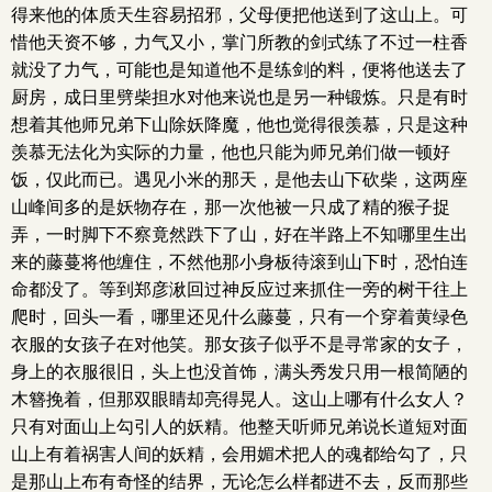
得来他的体质天生容易招邪，父母便把他送到了这山上。可
惜他天资不够，力气又小，掌门所教的剑式练了不过一柱香
就没了力气，可能也是知道他不是练剑的料，便将他送去了
厨房，成日里劈柴担水对他来说也是另一种锻炼。只是有时
想着其他师兄弟下山除妖降魔，他也觉得很羡慕，只是这种
羡慕无法化为实际的力量，他也只能为师兄弟们做一顿好
饭，仅此而已。遇见小米的那天，是他去山下砍柴，这两座
山峰间多的是妖物存在，那一次他被一只成了精的猴子捉
弄，一时脚下不察竟然跌下了山，好在半路上不知哪里生出
来的藤蔓将他缠住，不然他那小身板待滚到山下时，恐怕连
命都没了。等到郑彦湫回过神反应过来抓住一旁的树干往上
爬时，回头一看，哪里还见什么藤蔓，只有一个穿着黄绿色
衣服的女孩子在对他笑。那女孩子似乎不是寻常家的女子，
身上的衣服很旧，头上也没首饰，满头秀发只用一根简陋的
木簪挽着，但那双眼睛却亮得晃人。这山上哪有什么女人？
只有对面山上勾引人的妖精。他整天听师兄弟说长道短对面
山上有着祸害人间的妖精，会用媚术把人的魂都给勾了，只
是那山上布有奇怪的结界，无论怎么样都进不去，反而那些