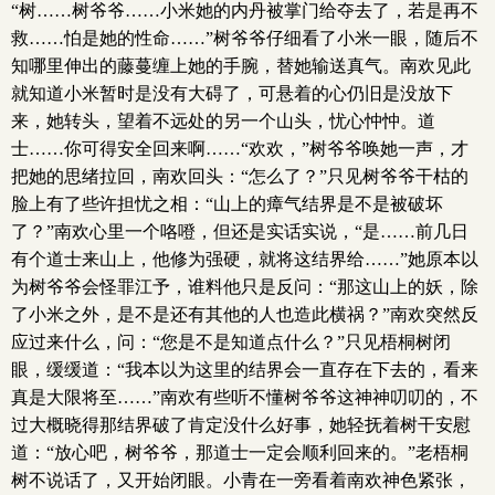
“树……树爷爷……小米她的内丹被掌门给夺去了，若是再不
救……怕是她的性命……”树爷爷仔细看了小米一眼，随后不
知哪里伸出的藤蔓缠上她的手腕，替她输送真气。南欢见此
就知道小米暂时是没有大碍了，可悬着的心仍旧是没放下
来，她转头，望着不远处的另一个山头，忧心忡忡。道
士……你可得安全回来啊……“欢欢，”树爷爷唤她一声，才
把她的思绪拉回，南欢回头：“怎么了？”只见树爷爷干枯的
脸上有了些许担忧之相：“山上的瘴气结界是不是被破坏
了？”南欢心里一个咯噔，但还是实话实说，“是……前几日
有个道士来山上，他修为强硬，就将这结界给……”她原本以
为树爷爷会怪罪江予，谁料他只是反问：“那这山上的妖，除
了小米之外，是不是还有其他的人也造此横祸？”南欢突然反
应过来什么，问：“您是不是知道点什么？”只见梧桐树闭
眼，缓缓道：“我本以为这里的结界会一直存在下去的，看来
真是大限将至……”南欢有些听不懂树爷爷这神神叨叨的，不
过大概晓得那结界破了肯定没什么好事，她轻抚着树干安慰
道：“放心吧，树爷爷，那道士一定会顺利回来的。”老梧桐
树不说话了，又开始闭眼。小青在一旁看着南欢神色紧张，