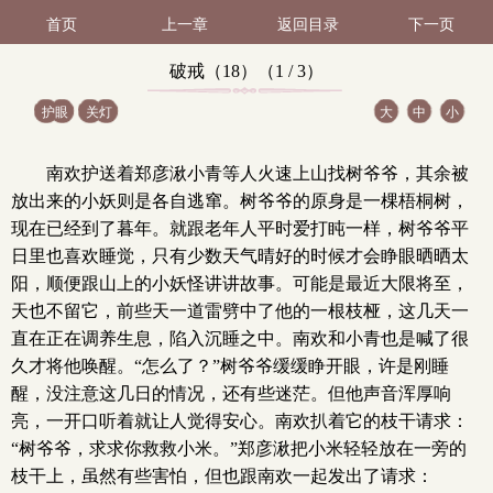
首页
上一章
返回目录
下一页
破戒（18）（1 / 3）
护眼
关灯
大
中
小
南欢护送着郑彦湫小青等人火速上山找树爷爷，其余被
放出来的小妖则是各自逃窜。树爷爷的原身是一棵梧桐树，
现在已经到了暮年。就跟老年人平时爱打盹一样，树爷爷平
日里也喜欢睡觉，只有少数天气晴好的时候才会睁眼晒晒太
阳，顺便跟山上的小妖怪讲讲故事。可能是最近大限将至，
天也不留它，前些天一道雷劈中了他的一根枝桠，这几天一
直在正在调养生息，陷入沉睡之中。南欢和小青也是喊了很
久才将他唤醒。“怎么了？”树爷爷缓缓睁开眼，许是刚睡
醒，没注意这几日的情况，还有些迷茫。但他声音浑厚响
亮，一开口听着就让人觉得安心。南欢扒着它的枝干请求：
“树爷爷，求求你救救小米。”郑彦湫把小米轻轻放在一旁的
枝干上，虽然有些害怕，但也跟南欢一起发出了请求：