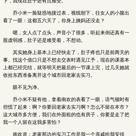
下，我现在肚子还有点难受。
乔小米一脸疑惑地接过表，视线朝下，往女人的小腹出
看了一眼：这都五六天了，你身上姨妈还没走？
嗯，女人点了点头，声音小了很多，听起来倒还真有一
股虚弱感，肚子还是难受着，不想动。
其实她身上基本上已经快走了，肚子疼也只是前两天的
事。找这个借口只是不想去交表时遇见江予，现在的课基本
上都已经完结，就等明天把最后的一节课上完，过几天她就
收拾东西准备离开这个城市回老家去实习。
眼不见为净。
乔小米不疑有他，拿着南欢的表看了一眼，语气顿时有
些慌了起来：啊？你要回老家去实习啊？怎么不留在本市？
这大城市多方便，我们在外面租的也有房子，你要是走了把
我一个人留在这我多害怕？
南欢道：老家那边的实习工作是我一个亲戚给我安排