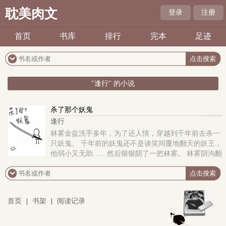
耽美肉文
登录
注册
首页
书库
排行
完本
足迹
"逢行" 的小说
杀了那个妖鬼
逢行
林雾金盆洗手多年，为了还人情，穿越到千年前去杀一
只妖鬼。 千年前的妖鬼还不是谈笑间覆地翻天的妖王，
他弱小又无助……然后狠狠阴了一把林雾。 林雾阴沟翻
船，实力退到练气期，又无意吃下与妖鬼同生共
首页
|
书架
|
阅读记录